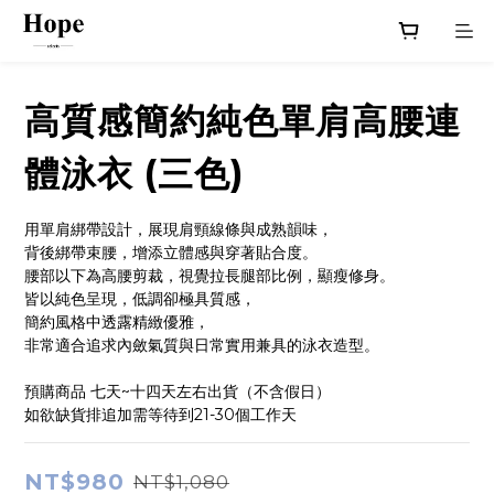
高質感簡約純色單肩高腰連
體泳衣 (三色)
用單肩綁帶設計，展現肩頸線條與成熟韻味，
背後綁帶束腰，增添立體感與穿著貼合度。
腰部以下為高腰剪裁，視覺拉長腿部比例，顯瘦修身。
皆以純色呈現，低調卻極具質感，
簡約風格中透露精緻優雅，
非常適合追求內斂氣質與日常實用兼具的泳衣造型。
預購商品 七天~十四天左右出貨（不含假日）
如欲缺貨排追加需等待到21-30個工作天
NT$980
NT$1,080