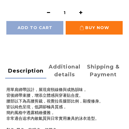
ADD TO CART
BUY NOW
Additional
Shipping &
Description
details
Payment
用單肩綁帶設計，展現肩頸線條與成熟韻味，
背後綁帶束腰，增添立體感與穿著貼合度。
腰部以下為高腰剪裁，視覺拉長腿部比例，顯瘦修身。
皆以純色呈現，低調卻極具質感，
簡約風格中透露精緻優雅，
非常適合追求內斂氣質與日常實用兼具的泳衣造型。