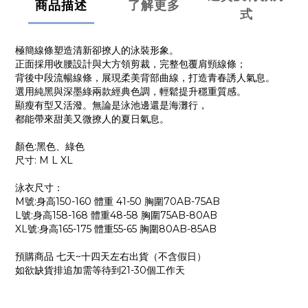
商品描述
了解更多
式
極簡線條塑造清新卻撩人的泳裝形象。
正面採用收腰設計與大方領剪裁，完整包覆肩頸線條；
背後中段流暢線條，展現柔美背部曲線，打造青春誘人氣息。
選用純黑與深墨綠兩款經典色調，輕鬆提升穩重質感。
顯瘦有型又活潑。無論是泳池邊還是海灘行，
都能帶來甜美又微撩人的夏日氣息。
顏色:黑色、綠色
尺寸: M L XL
泳衣尺寸：
M號:身高150-160 體重 41-50 胸圍70AB-75AB
L號:身高158-168 體重48-58 胸圍75AB-80AB
XL號:身高165-175 體重55-65 胸圍80AB-85AB
預購商品 七天~十四天左右出貨（不含假日）
如欲缺貨排追加需等待到21-30個工作天