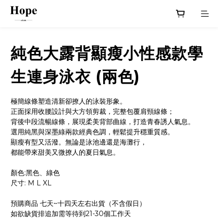
純色大露背顯瘦小性感款學
生連身泳衣 (兩色)
極簡線條塑造清新卻撩人的泳裝形象。
正面採用收腰設計與大方領剪裁，完整包覆肩頸線條；
背後中段流暢線條，展現柔美背部曲線，打造青春誘人氣息。
選用純黑與深墨綠兩款經典色調，輕鬆提升穩重質感。
顯瘦有型又活潑。無論是泳池邊還是海灘行，
都能帶來甜美又微撩人的夏日氣息。
顏色:黑色、綠色
尺寸: M L XL
預購商品 七天~十四天左右出貨（不含假日）
如欲缺貨排追加需等待到21-30個工作天