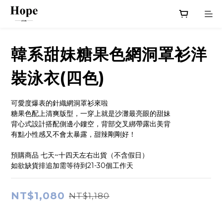
韓系甜妹糖果色網洞罩衫洋
裝泳衣(四色)
可愛度爆表的針織網洞罩衫來啦
糖果色配上清爽版型，一穿上就是沙灘最亮眼的甜妹
背心式設計搭配側邊小鏤空，背部交叉綁帶露出美背
有點小性感又不會太暴露，甜辣剛剛好！
預購商品 七天~十四天左右出貨（不含假日）
如欲缺貨排追加需等待到21-30個工作天
NT$1,080
NT$1,180