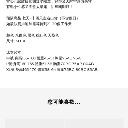
背心式設計搭配側邊小鏤空，背部交叉綁帶露出美背
有點小性感又不會太暴露，甜辣剛剛好！
預購商品 七天~十四天左右出貨（不含假日）
如欲缺貨排追加需等待到21-30個工作天
顏色: 米白色 黑色 粉紅色 天藍色
尺寸: M L XL
泳衣尺寸：
M號:身高155-160 體重43-51 胸圍75AB 75A
L號:身高160-165 體重51-58 胸圍70BC 75AB 80AB
XL號:身高165-170 體重58-64 胸圍75BC 80BC 85AB
您可能喜歡...