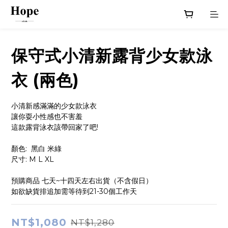
保守式小清新露背少女款泳
衣 (兩色)
小清新感滿滿的少女款泳衣
讓你耍小性感也不害羞
這款露背泳衣該帶回家了吧!
顏色:  黑白 米綠
尺寸: M L XL
預購商品 七天~十四天左右出貨（不含假日）
如欲缺貨排追加需等待到21-30個工作天
NT$1,080
NT$1,280