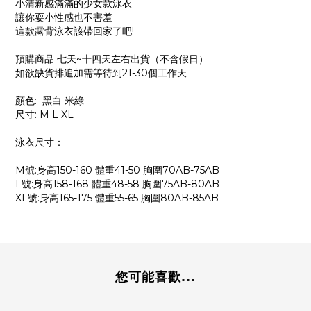
小清新感滿滿的少女款泳衣
讓你耍小性感也不害羞
這款露背泳衣該帶回家了吧!
預購商品 七天~十四天左右出貨（不含假日）
如欲缺貨排追加需等待到21-30個工作天
顏色: 黑白 米綠
尺寸: M L XL
泳衣尺寸：
M號:身高150-160 體重41-50 胸圍70AB-75AB
L號:身高158-168 體重48-58 胸圍75AB-80AB
XL號:身高165-175 體重55-65 胸圍80AB-85AB
您可能喜歡...