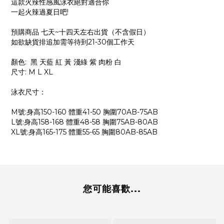
這款火辣性感風泳衣絕對適合你
一起火辣過夏日吧!
預購商品 七天~十四天左右出貨（不含假日）
如欲缺貨排追加需等待到21-30個工作天
顏色: 黑 天藍 紅 黃 淺綠 紫 肉粉 白
尺寸: M L XL
泳衣尺寸：
M號:身高150-160 體重41-50 胸圍70AB-75AB
L號:身高158-168 體重48-58 胸圍75AB-80AB
XL號:身高165-175 體重55-65 胸圍80AB-85AB
您可能喜歡...