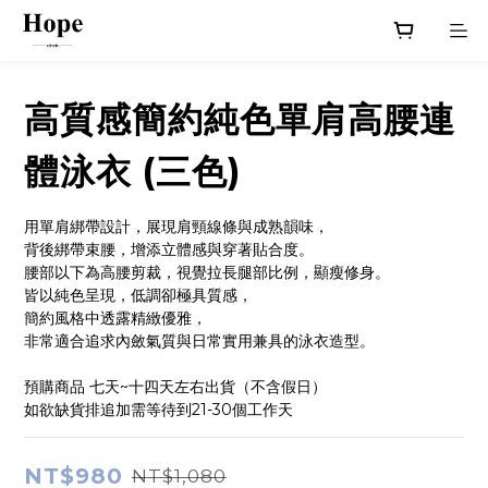
高質感簡約純色單肩高腰連
體泳衣 (三色)
用單肩綁帶設計，展現肩頸線條與成熟韻味，
背後綁帶束腰，增添立體感與穿著貼合度。
腰部以下為高腰剪裁，視覺拉長腿部比例，顯瘦修身。
皆以純色呈現，低調卻極具質感，
簡約風格中透露精緻優雅，
非常適合追求內斂氣質與日常實用兼具的泳衣造型。
預購商品 七天~十四天左右出貨（不含假日）
如欲缺貨排追加需等待到21-30個工作天
NT$980
NT$1,080